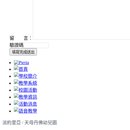
留 言：
驗證碼
派約里亞 / 天母丹佛幼兒園