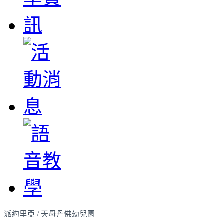
派約里亞 / 天母丹佛幼兒園